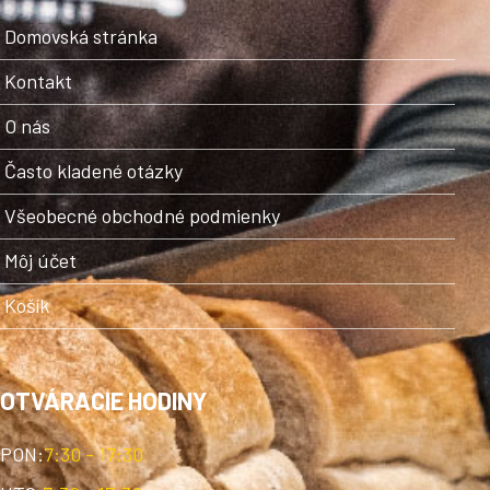
Domovská stránka
Kontakt
O nás
Často kladené otázky
Všeobecné obchodné podmienky
Môj účet
Košík
OTVÁRACIE HODINY
PON:
7:30 - 17:30