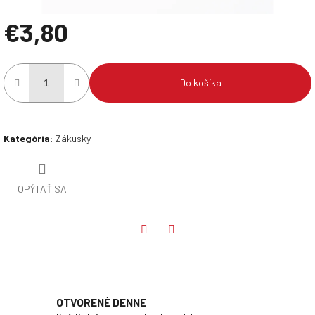
€3,80
Jednotková
cena:
Do košíka
Kategória
:
Zákusky
OPÝTAŤ SA
Twitter
Facebook
OTVORENÉ DENNE