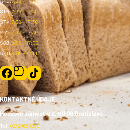
UTO:
7:30 - 17:30
STR:
7:30 - 17:30
ŠTV:
7:30 - 17:30
PIA:
7:30 - 17:30
SOB:
9:00 - 17:00
NED:
9:00 - 17:00
KONTAKTNÉ ÚDAJE
Hodžovo námestie 2, 811 06 Bratislava
Tel:
02/20850090