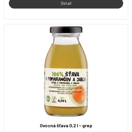
Detail
Ovocná šťava 0,2 l - grep