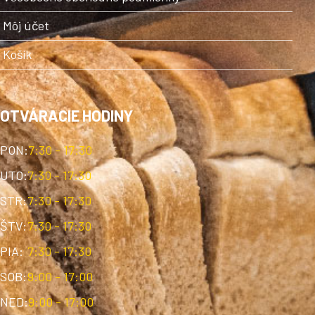
Môj účet
Košík
OTVÁRACIE HODINY
PON:
7:30 - 17:30
UTO:
7:30 - 17:30
STR:
7:30 - 17:30
ŠTV:
7:30 - 17:30
PIA:
7:30 - 17:30
SOB:
9:00 - 17:00
NED:
9:00 - 17:00