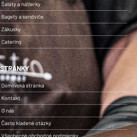
Šaláty a nátierky
p
i
s
Bagety a sendviče
u
Zákusky
Catering
STRÁNKY
Domovská stránka
Kontakt
O nás
Často kladené otázky
Všeobecné obchodné podmienky