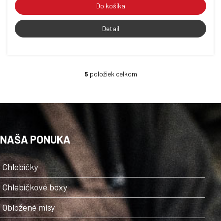
Do košíka
Detail
5
položiek celkom
O
v
l
á
d
a
c
NAŠA PONUKA
i
e
p
Chlebíčky
r
v
Chlebíčkové boxy
k
y
Obložené misy
v
ý