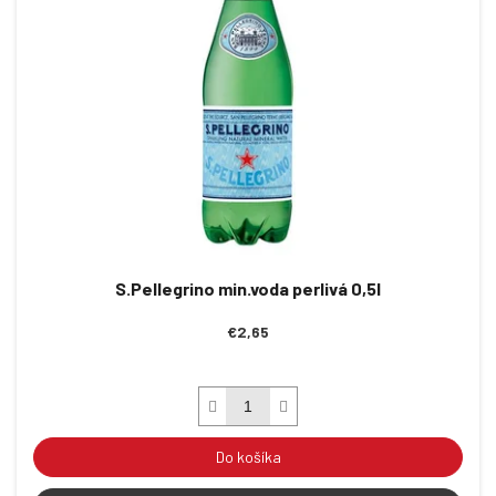
S.Pellegrino min.voda perlivá 0,5l
€2,65
Do košíka