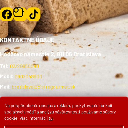
KONTAKTNÉ ÚDAJE
Hodžovo námestie 2, 811 06 Bratislava
Tel:
02/20850090
Mobil:
0902048900
Mail:
bratislava@bistrogourmet.sk
Na prispôsobenie obsahu a reklám, poskytovanie funkcií
sociálnych médií a analýzu návštevnosti používame súbory
cookie. Viac informácií
tu
.