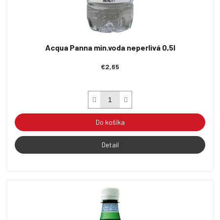
o
v
Acqua Panna min.voda neperlivá 0,5l
€2,65
Do košíka
Detail