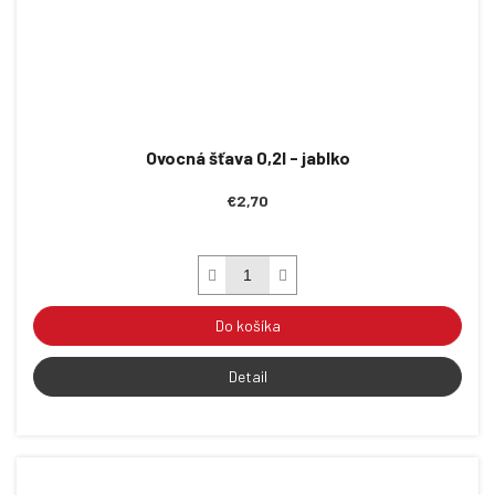
Ovocná šťava 0,2l - jablko
€2,70
Do košíka
Detail