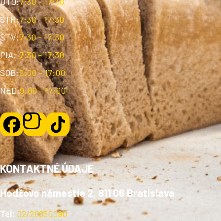
UTO:
7:30 - 17:30
STR:
7:30 - 17:30
ŠTV:
7:30 - 17:30
PIA:
7:30 - 17:30
SOB:
9:00 - 17:00
NED:
9:00 - 17:00
KONTAKTNÉ ÚDAJE
Hodžovo námestie 2, 811 06 Bratislava
Tel:
02/20850090