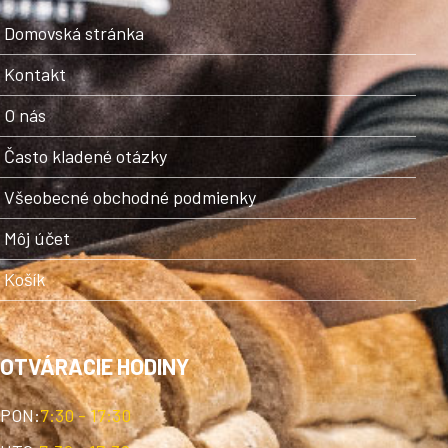
Domovská stránka
Kontakt
O nás
Často kladené otázky
Všeobecné obchodné podmienky
Môj účet
Košík
OTVÁRACIE HODINY
PON:
7:30 - 17:30