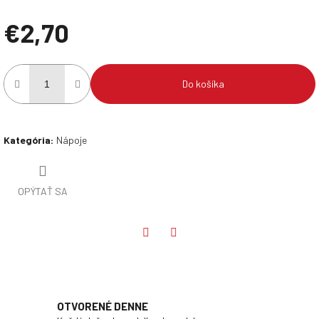
€2,70
Jednotková
cena:
Do košíka
Kategória
:
Nápoje
OPÝTAŤ SA
Twitter
Facebook
OTVORENÉ DENNE