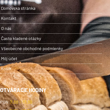
Domovská stránka
Kontakt
O nás
Často kladené otázky
Všeobecné obchodné podmienky
Môj účet
Košík
OTVÁRACIE HODINY
PON:
7:30 - 17:30