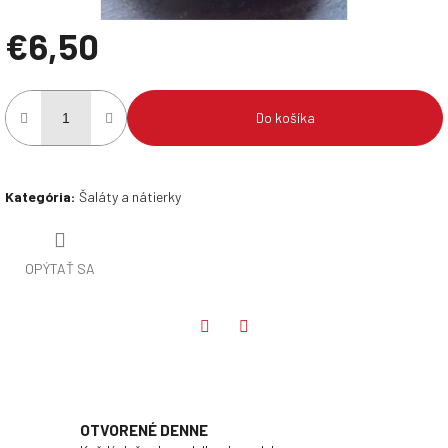
€6,50
Jednotková
cena:
Do košíka
Kategória
:
Šaláty a nátierky
OPÝTAŤ SA
Twitter
Facebook
OTVORENÉ DENNE