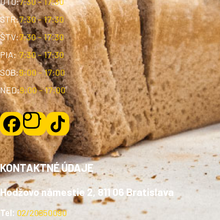
UTO:
7:30 - 17:30
STR:
7:30 - 17:30
ŠTV:
7:30 - 17:30
PIA:
7:30 - 17:30
SOB:
9:00 - 17:00
NED:
9:00 - 17:00
KONTAKTNÉ ÚDAJE
Hodžovo námestie 2, 811 06 Bratislava
Tel:
02/20850090