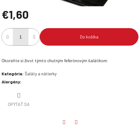
€1,60
Jednotková
cena:
Do košíka
Okoreňte si život týmto chutným feferónovým šalátikom
Kategória
:
Šaláty a nátierky
Alergény
:
OPÝTAŤ SA
Twitter
Facebook