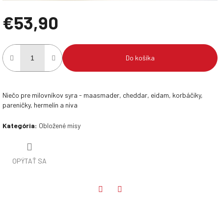
€53,90
Jednotková
cena:
Do košíka
Niečo pre milovníkov syra - maasmader, cheddar, eidam, korbáčiky,
pareničky, hermelín a niva
Kategória
:
Obložené misy
OPÝTAŤ SA
Twitter
Facebook