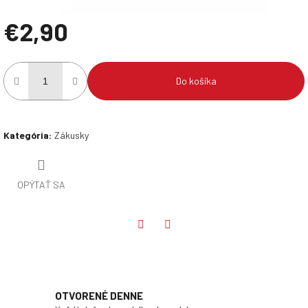
€2,90
Jednotková
cena:
Do košíka
Kategória
:
Zákusky
OPÝTAŤ SA
Twitter
Facebook
OTVORENÉ DENNE