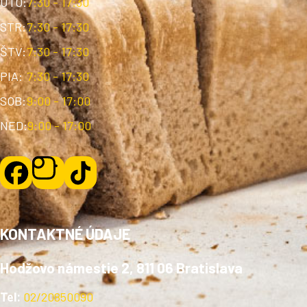
UTO:
7:30 - 17:30
STR:
7:30 - 17:30
ŠTV:
7:30 - 17:30
PIA:
7:30 - 17:30
SOB:
9:00 - 17:00
NED:
9:00 - 17:00
KONTAKTNÉ ÚDAJE
Hodžovo námestie 2, 811 06 Bratislava
Tel:
02/20850090