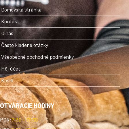
Domovská stránka
Kontakt
O nás
Často kladené otázky
Všeobecné obchodné podmienky
Môj účet
Košík
OTVÁRACIE HODINY
PON:
7:30 - 17:30